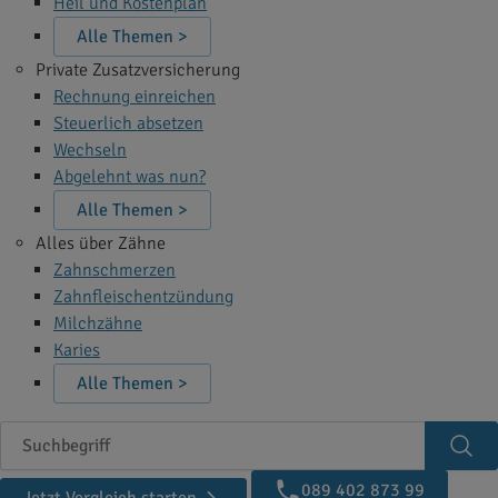
Heil und Kostenplan
Alle Themen >
Private Zusatzversicherung
Rechnung einreichen
Steuerlich absetzen
Wechseln
Abgelehnt was nun?
Alle Themen >
Alles über Zähne
Zahnschmerzen
Zahnfleischentzündung
Milchzähne
Karies
Alle Themen >
Suchbegriff
Suc
089 402 873 99