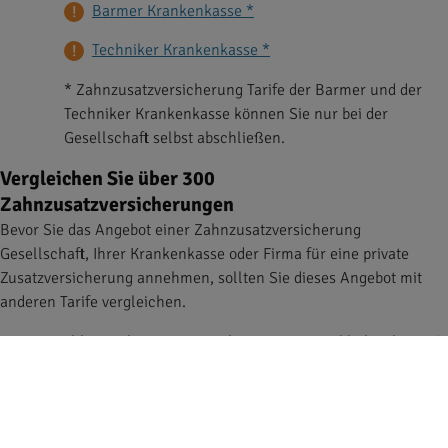
Barmer Krankenkasse *
Techniker Krankenkasse *
* Zahnzusatzversicherung Tarife der Barmer und der
Techniker Krankenkasse können Sie nur bei der
Gesellschaft selbst abschließen.
Vergleichen Sie über 300
Zahnzusatzversicherungen
Bevor Sie das Angebot einer Zahnzusatzversicherung
Gesellschaft, Ihrer Krankenkasse oder Firma für eine private
Zusatzversicherung annehmen, sollten Sie dieses Angebot mit
anderen Tarife vergleichen.
Die Auswahl an Zahnzusatzversicherungen ist wirklich sehr groß,
was es nicht unbedingt leichter macht, die beste
Zahnzusatzversicherung für sich zu finden.
Einen auf Ihre Bedürfnisse abgestimmten Tarif finden Sie am