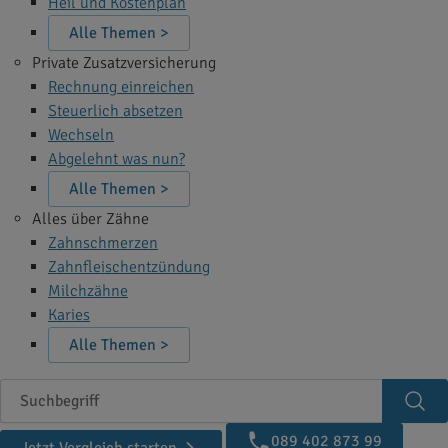
Heil und Kostenplan
Alle Themen >
Private Zusatzversicherung
Rechnung einreichen
Steuerlich absetzen
Wechseln
Abgelehnt was nun?
Alle Themen >
Alles über Zähne
Zahnschmerzen
Zahnfleischentzündung
Milchzähne
Karies
Alle Themen >
Suchbegriff
Suc
089 402 873 99