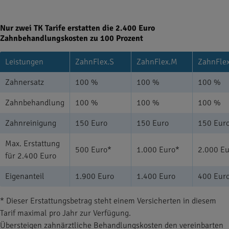
Nur zwei TK Tarife erstatten die 2.400 Euro
Zahnbehandlungskosten zu 100 Prozent
Leistungen
ZahnFlex.S
ZahnFlex.M
ZahnFlex
Zahnersatz
100 %
100 %
100 %
Zahnbehandlung
100 %
100 %
100 %
Zahnreinigung
150 Euro
150 Euro
150 Eur
Max. Erstattung
500 Euro*
1.000 Euro*
2.000 E
für 2.400 Euro
Eigenanteil
1.900 Euro
1.400 Euro
400 Eur
* Dieser Erstattungsbetrag steht einem Versicherten in diesem
Tarif maximal pro Jahr zur Verfügung.
Übersteigen zahnärztliche Behandlungskosten den vereinbarten