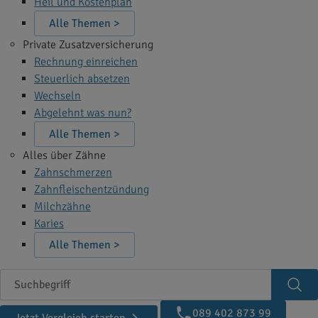
Heil und Kostenplan
Alle Themen >
Private Zusatzversicherung
Rechnung einreichen
Steuerlich absetzen
Wechseln
Abgelehnt was nun?
Alle Themen >
Alles über Zähne
Zahnschmerzen
Zahnfleischentzündung
Milchzähne
Karies
Alle Themen >
Suchbegriff
Suc
089 402 873 99