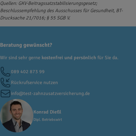
Quellen: GKV-Beitragssatzstabilisierungsgesetz;
Beschlussempfehlung des Ausschusses für Gesundheit, BT-
Drucksache 21/7016; § 55 SGB V.
Beratung gewünscht?
Wir sind sehr gerne
kostenfrei und persönlich
für Sie da.
089 402 873 99
Rückrufservice nutzen
info@test-zahnzusatzversicherung.de
Konrad Dießl
Dipl. Betriebswirt