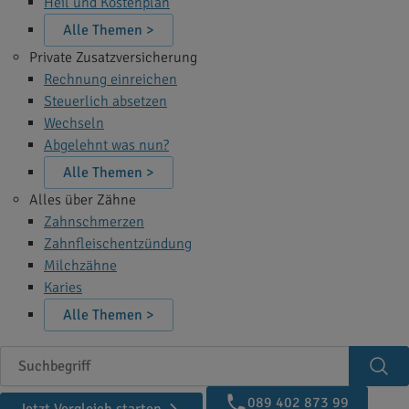
Heil und Kostenplan
Alle Themen >
Private Zusatzversicherung
Rechnung einreichen
Steuerlich absetzen
Wechseln
Abgelehnt was nun?
Alle Themen >
Alles über Zähne
Zahnschmerzen
Zahnfleischentzündung
Milchzähne
Karies
Alle Themen >
Suchbegriff
Suc
089 402 873 99