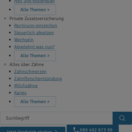
Heil und Kostenplan
Alle Themen >
Private Zusatzversicherung
Rechnung einreichen
Steuerlich absetzen
Wechseln
Abgelehnt was nun?
Alle Themen >
Alles über Zähne
Zahnschmerzen
Zahnfleischentzündung
Milchzähne
Karies
Alle Themen >
Suchbegriff
Suc
089 402 873 99