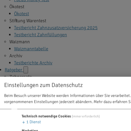
Ökotest
Ökotest
Stiftung Warentest
Testbericht Zahnzusatzversicherung 2025
Testbericht Zahnfüllungen
Waizmann
Waizmanntabelle
Archiv
Testberichte Archiv
Ratgeber
Zahnersatz
Implantate
Einstellungen zum Datenschutz
Veneers
Beim Besuch unserer Website werden Informationen über Sie verarbeitet.
Zahnkrone
vorgenommenen Einstellungen jederzeit abändern.
Mehr dazu erfahren S
Zahnbrücke
Zahnprothese
Technisch notwendige Cookies
(immer erforderlich)
Alle Themen >
↓
1
Dienst
Zahnbehandlung
Marketing