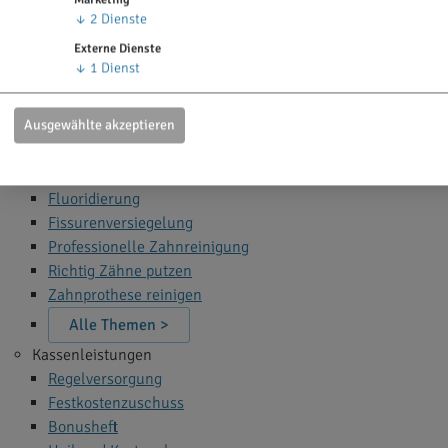
Zahn Bleaching
↓
2
Dienste
Zahnfüllung
Externe Dienste
Zahnspange
↓
1
Dienst
Wurzelbehandlung
Narkose beim Zahnarzt
Ausgewählte akzeptieren
Alle Themen >
Zahnprophylaxe
Fluoridierung
Fissurenversiegelung
Professionelle Zahnreinigung
Richtig Zähne putzen
Zahnprothese reinigen
Alle Themen >
Kassenleistungen
Regelversorgung
Festkostenzuschuss
Bonusheft