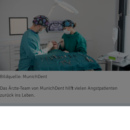
Bildquelle: MunichDent
Das Ärzte-Team von MunichDent hilft vielen Angstpatienten
zurück ins Leben.
Hat sich aus diesem Ansatz auch das All-on-4® –
Behandlungskonzept entwickelt, das Sie in Ihrer