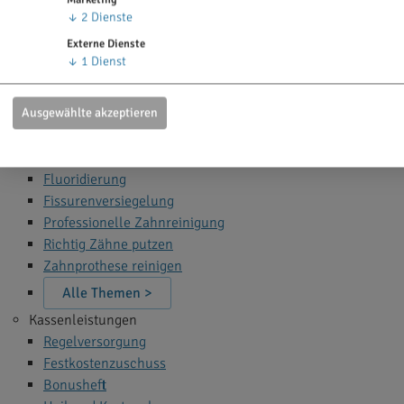
Zahn Bleaching
↓
2
Dienste
Zahnfüllung
Externe Dienste
Zahnspange
↓
1
Dienst
Wurzelbehandlung
Narkose beim Zahnarzt
Ausgewählte akzeptieren
Alle Themen >
Zahnprophylaxe
Fluoridierung
Fissurenversiegelung
Professionelle Zahnreinigung
Richtig Zähne putzen
Zahnprothese reinigen
Alle Themen >
Kassenleistungen
Regelversorgung
Festkostenzuschuss
Bonusheft