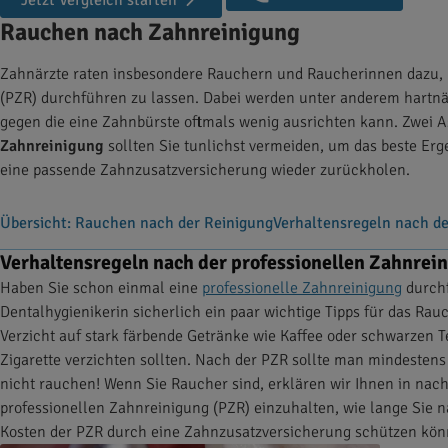
Jetzt Vergleich starten
Rauchen nach Zahnreinigung
Zahnärzte raten insbesondere Rauchern und Raucherinnen dazu, m
(PZR) durchführen zu lassen. Dabei werden unter anderem hartn
gegen die eine Zahnbürste oftmals wenig ausrichten kann. Zwei As
Zahnreinigung
sollten Sie tunlichst vermeiden, um das beste Erg
eine passende Zahnzusatzversicherung wieder zurückholen.
Übersicht: Rauchen nach der Reinigung
Verhaltensregeln nach de
Verhaltensregeln nach der professionellen Zahnrei
Haben Sie schon einmal eine
professionelle Zahnreinigung
durchf
Dentalhygienikerin sicherlich ein paar wichtige Tipps für das R
Verzicht auf stark färbende Getränke wie Kaffee oder schwarzen T
Zigarette verzichten sollten. Nach der PZR sollte man mindestens
nicht rauchen! Wenn Sie Raucher sind, erklären wir Ihnen in nachf
professionellen Zahnreinigung (PZR) einzuhalten, wie lange Sie n
Kosten der PZR durch eine Zahnzusatzversicherung schützen kön