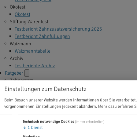
Ökotest
Ökotest
Stiftung Warentest
Testbericht Zahnzusatzversicherung 2025
Testbericht Zahnfüllungen
Waizmann
Waizmanntabelle
Archiv
Testberichte Archiv
Ratgeber
Zahnersatz
Implantate
Einstellungen zum Datenschutz
Veneers
Beim Besuch unserer Website werden Informationen über Sie verarbeitet.
Zahnkrone
vorgenommenen Einstellungen jederzeit abändern.
Mehr dazu erfahren S
Zahnbrücke
Zahnprothese
Technisch notwendige Cookies
(immer erforderlich)
Alle Themen >
↓
1
Dienst
Zahnbehandlung
Marketing