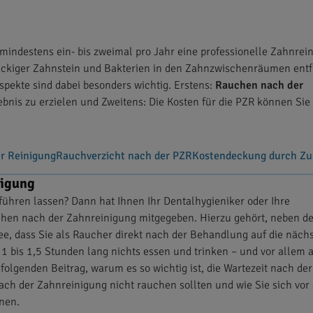
indestens ein- bis zweimal pro Jahr eine professionelle Zahnrei
äckiger Zahnstein und Bakterien in den Zahnzwischenräumen entf
pekte sind dabei besonders wichtig. Erstens:
Rauchen nach der
ebnis zu erzielen und Zweitens: Die Kosten für die PZR können Sie
r Reinigung
Rauchverzicht nach der PZR
Kostendeckung durch Zu
nigung
ühren lassen? Dann hat Ihnen Ihr Dentalhygieniker oder Ihre
auchen nach der Zahnreinigung mitgegeben. Hierzu gehört, neben d
ee, dass Sie als Raucher direkt nach der Behandlung auf die näch
 1 bis 1,5 Stunden lang nichts essen und trinken – und vor allem 
olgenden Beitrag, warum es so wichtig ist, die Wartezeit nach der
ach der Zahnreinigung nicht rauchen sollten und wie Sie sich vor
nen.