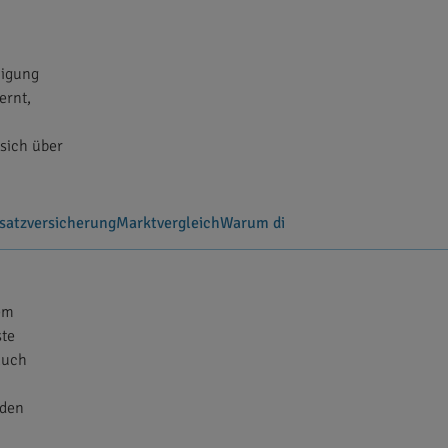
nigung
ernt,
 sich über
satzversicherung
Marktvergleich
Warum die PZR für Raucher wicht
em
ste
auch
 den