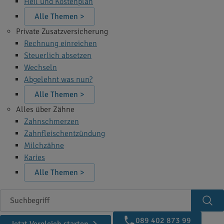
Heil und Kostenplan
Alle Themen >
Private Zusatzversicherung
Rechnung einreichen
Steuerlich absetzen
Wechseln
Abgelehnt was nun?
Alle Themen >
Alles über Zähne
Zahnschmerzen
Zahnfleischentzündung
Milchzähne
Karies
Alle Themen >
Suchbegriff
Suc
089 402 873 99