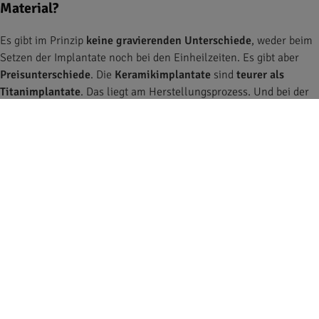
Material?
Es gibt im Prinzip
keine gravierenden Unterschiede
, weder beim
Setzen der Implantate noch bei den Einheilzeiten. Es gibt aber
Preisunterschiede
. Die
Keramikimplantate
sind
teurer als
Titanimplantate
. Das liegt am Herstellungsprozess. Und bei der
späteren Zahnversorgung sollte man bei Keramik ein paar Dinge
beachten. Aktuell ist die Angebotsvielfalt noch nicht so groß. Die
Tendenz geht aber klar in die Richtung, dass man auch das bald
lösen kann.
Gibt es Hindernisse oder Risiken, wodurch Implantate
schwieriger umsetzbar sind?
Es gibt ein
paar Risiken und Einschränkungen bei bestimmten
Erkrankungen,
wie etwa in der Bisphosphonat-Therapie bei
Krebserkrankungen. Das ist sicherlich sehr kritisch zu sehen, da
die Gefahr einer Osteomyelitis (=
akute oder chronische