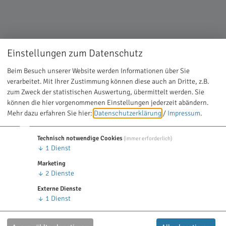
Einstellungen zum Datenschutz
Beim Besuch unserer Website werden Informationen über Sie
verarbeitet. Mit Ihrer Zustimmung können diese auch an Dritte, z.B.
zum Zweck der statistischen Auswertung, übermittelt werden. Sie
Dr. Christoph Wenninger - Experte für digitale, navigierte Implantologie
können die hier vorgenommenen Einstellungen jederzeit abändern.
Mehr dazu erfahren Sie hier:
Datenschutzerklärung
/
Impressum
.
In unserem aktuellen Interview dreht sich alles um die neuesten
Implantologie-Techniken. Wir haben uns hierfür mit dem
Technisch notwendige Cookies
(immer erforderlich)
Münchner Zahnarzt
Dr. Christoph Wenninger
von der
↓
1
Dienst
„
Implantologie Kompetenz München
“ intensiv ausgetauscht. Er
Marketing
ist führender Experte im Bereich der Implantologie und
↓
2
Dienste
Zahnheilkunde. Darüber hinaus referiert er über die neuesten
Externe Dienste
Dentaltechniken auf internationalen Kongressen und gibt
↓
1
Dienst
regelmäßig Seminare für Patienten.
Im persönlichen Interview mit Dr. Wenninger erfahren wir alles