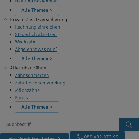
Heil und Kostenplan
Alle Themen >
Private Zusatzversicherung
Rechnung einreichen
Steuerlich absetzen
Wechseln
Abgelehnt was nun?
Alle Themen >
Alles über Zähne
Zahnschmerzen
Zahnfleischentzündung
Milchzähne
Karies
Alle Themen >
Suchbegriff
Suc
089 402 873 99