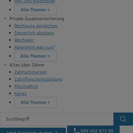
Heil und Kostenplan
Alle Themen >
Private Zusatzversicherung
Rechnung einreichen
Steuerlich absetzen
Wechseln
Abgelehnt was nun?
Alle Themen >
Alles über Zähne
Zahnschmerzen
Zahnfleischentzündung
Milchzähne
Karies
Alle Themen >
Suchbegriff
Suc
089 402 873 99