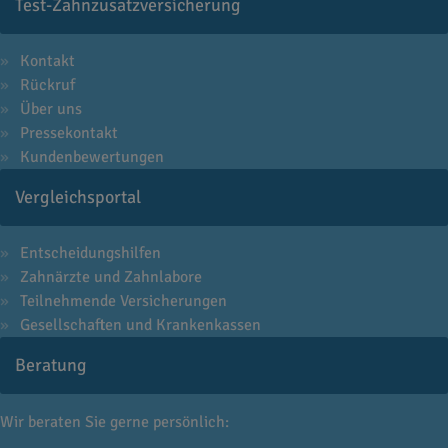
Test-Zahnzusatzversicherung
Kontakt
Rückruf
Über uns
Pressekontakt
Kundenbewertungen
Vergleichsportal
Entscheidungshilfen
Zahnärzte und Zahnlabore
Teilnehmende Versicherungen
Gesellschaften und Krankenkassen
Beratung
Wir beraten Sie gerne persönlich: