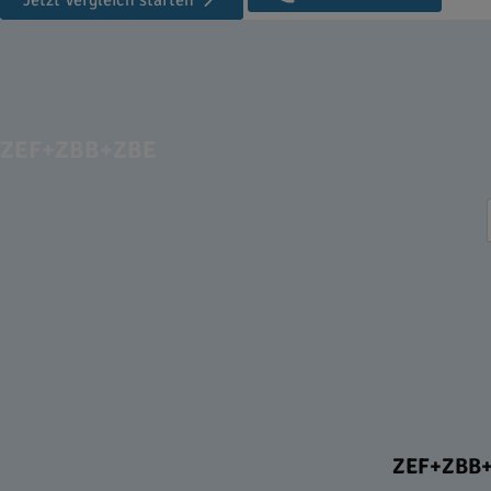
Jetzt Vergleich starten
ZEF+ZBB+ZBE
ZEF+ZBB+Z