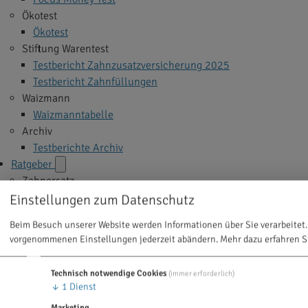
Ökotest
Ökotest
Stiftung Warentest
Testbericht Zahnzusatzversicherung 2025
Testbericht Zahnfüllungen
Waizmann
Waizmanntabelle
Archiv
Testberichte Archiv
Ratgeber
Zahnersatz
Implantate
Einstellungen zum Datenschutz
Veneers
Beim Besuch unserer Website werden Informationen über Sie verarbeitet.
Zahnkrone
vorgenommenen Einstellungen jederzeit abändern.
Mehr dazu erfahren S
Zahnbrücke
Zahnprothese
Technisch notwendige Cookies
(immer erforderlich)
Alle Themen >
↓
1
Dienst
Zahnbehandlung
Marketing