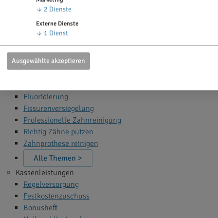
Zahn Bleaching
↓
2
Dienste
Zahnfüllung
Externe Dienste
Zahnspange
↓
1
Dienst
Wurzelbehandlung
Narkose beim Zahnarzt
Ausgewählte akzeptieren
Alle Themen >
Zahnprophylaxe
Fluoridierung
Fissurenversiegelung
Professionelle Zahnreinigung
Richtig Zähne putzen
Zahnprothese reinigen
Alle Themen >
Kassenleistungen
Regelversorgung
Festkostenzuschuss
Bonusheft