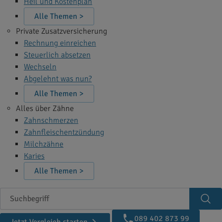
Heil und Kostenplan
Alle Themen >
Private Zusatzversicherung
Rechnung einreichen
Steuerlich absetzen
Wechseln
Abgelehnt was nun?
Alle Themen >
Alles über Zähne
Zahnschmerzen
Zahnfleischentzündung
Milchzähne
Karies
Alle Themen >
Suchbegriff
Suc
089 402 873 99