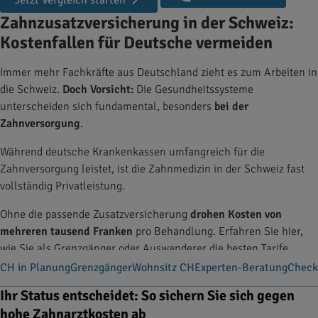
Jetzt Vergleich starten
Zahnzusatzversicherung in der Schweiz:
Kostenfallen für Deutsche vermeiden
Immer mehr Fachkräfte aus Deutschland zieht es zum Arbeiten in
die Schweiz.
Doch Vorsicht:
Die Gesundheitssysteme
unterscheiden sich fundamental, besonders
bei der
Zahnversorgung
.
Während deutsche Krankenkassen umfangreich für die
Zahnversorgung leistet, ist die Zahnmedizin in der Schweiz fast
vollständig Privatleistung.
Ohne die passende Zusatzversicherung
drohen Kosten von
mehreren tausend Franken
pro Behandlung. Erfahren Sie hier,
wie Sie als Grenzgänger oder Auswanderer die besten Tarife
vergleichen und sich
vor Schweizer Preisen schützen
.
CH in Planung
Grenzgänger
Wohnsitz CH
Experten-Beratung
Check
Ihr Status entscheidet: So sichern Sie sich gegen
hohe Zahnarztkosten ab