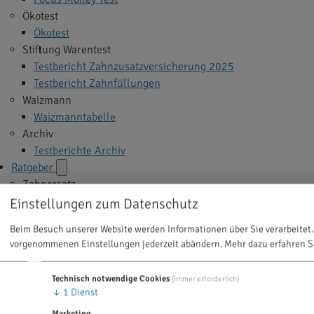
Ökotest
Ökotest
Stiftung Warentest
Testbericht Zahnzusatzversicherung 2025
Testbericht Zahnfüllungen
Waizmann
Waizmanntabelle
Archiv
Testberichte Archiv
Ratgeber
Zahnersatz
Implantate
Einstellungen zum Datenschutz
Veneers
Beim Besuch unserer Website werden Informationen über Sie verarbeitet.
Zahnkrone
vorgenommenen Einstellungen jederzeit abändern.
Mehr dazu erfahren S
Zahnbrücke
Zahnprothese
Technisch notwendige Cookies
(immer erforderlich)
Alle Themen >
↓
1
Dienst
Zahnbehandlung
Marketing