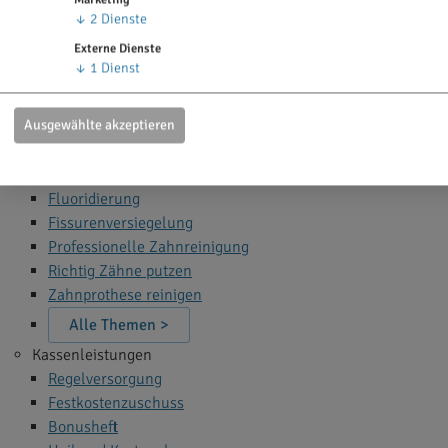
Zahn Bleaching
↓
2
Dienste
Zahnfüllung
Externe Dienste
Zahnspange
↓
1
Dienst
Wurzelbehandlung
Narkose beim Zahnarzt
Ausgewählte akzeptieren
Alle Themen >
Zahnprophylaxe
Fluoridierung
Fissurenversiegelung
Professionelle Zahnreinigung
Richtig Zähne putzen
Zahnprothese reinigen
Alle Themen >
Kassenleistungen
Regelversorgung
Festkostenzuschuss
Bonusheft