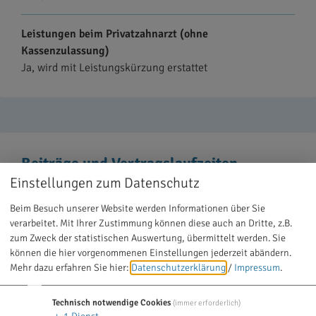
Leistungen beim Privatzahnarzt (ohne
Kassenzulassung)
Ja, wird mit Leistungskürzung erstattet
Beiträge und Vertragslaufzeiten
Einstellungen zum Datenschutz
Mindestvertragslaufzeit
Beim Besuch unserer Website werden Informationen über Sie
2 Kalenderjahre
verarbeitet. Mit Ihrer Zustimmung können diese auch an Dritte, z.B.
zum Zweck der statistischen Auswertung, übermittelt werden. Sie
Kündigungsfrist
können die hier vorgenommenen Einstellungen jederzeit abändern.
Mehr dazu erfahren Sie hier:
Datenschutzerklärung
/
Impressum
.
3 Monate vor Ablauf der Mindestvertragslaufzeit kündbar
Technisch notwendige Cookies
(immer erforderlich)
Bildet der Tarif Altersrückstellungen