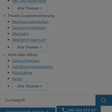
Heil und Kostenplan
Alle Themen >
Private Zusatzversicherung
Rechnung einreichen
Steuerlich absetzen
Wechseln
Abgelehnt was nun?
Alle Themen >
Alles über Zähne
Zahnschmerzen
Zahnfleischentzündung
Milchzähne
Karies
Alle Themen >
Suchbegriff
Suc
089 402 873 99