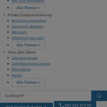
Heil und Kostenplan
Alle Themen >
Private Zusatzversicherung
Rechnung einreichen
Steuerlich absetzen
Wechseln
Abgelehnt was nun?
Alle Themen >
Alles über Zähne
Zahnschmerzen
Zahnfleischentzündung
Milchzähne
Karies
Alle Themen >
Suchbegriff
Suc
089 402 873 99