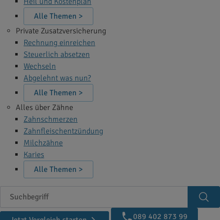
Heil und Kostenplan
Alle Themen >
Private Zusatzversicherung
Rechnung einreichen
Steuerlich absetzen
Wechseln
Abgelehnt was nun?
Alle Themen >
Alles über Zähne
Zahnschmerzen
Zahnfleischentzündung
Milchzähne
Karies
Alle Themen >
Suchbegriff
Suc
089 402 873 99