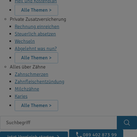
Heil und Kostenplan
Alle Themen >
Private Zusatzversicherung
Rechnung einreichen
Steuerlich absetzen
Wechseln
Abgelehnt was nun?
Alle Themen >
Alles über Zähne
Zahnschmerzen
Zahnfleischentzündung
Milchzähne
Karies
Alle Themen >
Suchbegriff
Suc
089 402 873 99