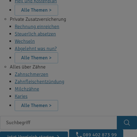
Heil und Kostenplan
Alle Themen >
Private Zusatzversicherung
Rechnung einreichen
Steuerlich absetzen
Wechseln
Abgelehnt was nun?
Alle Themen >
Alles über Zähne
Zahnschmerzen
Zahnfleischentzündung
Milchzähne
Karies
Alle Themen >
Suchbegriff
Suc
089 402 873 99