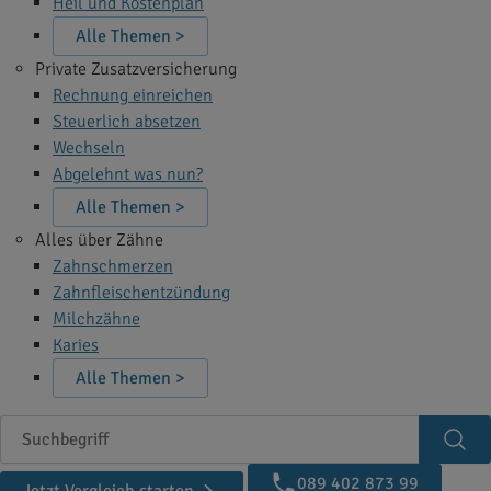
Heil und Kostenplan
Alle Themen >
Private Zusatzversicherung
Rechnung einreichen
Steuerlich absetzen
Wechseln
Abgelehnt was nun?
Alle Themen >
Alles über Zähne
Zahnschmerzen
Zahnfleischentzündung
Milchzähne
Karies
Alle Themen >
Suchbegriff
Suc
089 402 873 99