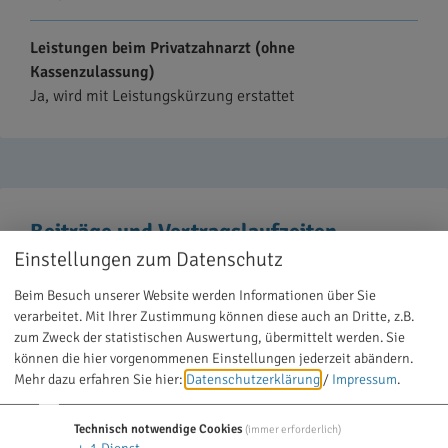
Leistungen beim Privatzahnarzt (ohne
Kassenzulassung)
Ja, wird mit Leistungskürzung erstattet
Beiträge und Vertragslaufzeiten
Einstellungen zum Datenschutz
Mindestvertragslaufzeit
Beim Besuch unserer Website werden Informationen über Sie
2 Kalenderjahre
verarbeitet. Mit Ihrer Zustimmung können diese auch an Dritte, z.B.
zum Zweck der statistischen Auswertung, übermittelt werden. Sie
Kündigungsfrist
können die hier vorgenommenen Einstellungen jederzeit abändern.
Mehr dazu erfahren Sie hier:
Datenschutzerklärung
/
Impressum
.
3 Monate vor Ablauf der Mindestvertragslaufzeit kündbar
Technisch notwendige Cookies
(immer erforderlich)
Bildet der Tarif Altersrückstellungen