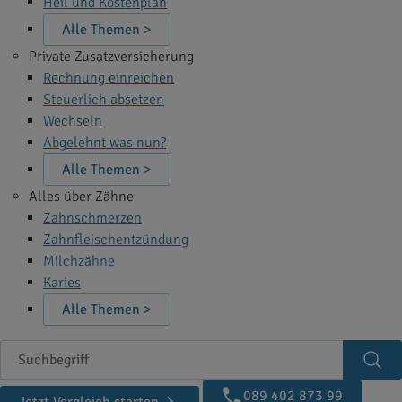
Heil und Kostenplan
Alle Themen >
Private Zusatzversicherung
Rechnung einreichen
Steuerlich absetzen
Wechseln
Abgelehnt was nun?
Alle Themen >
Alles über Zähne
Zahnschmerzen
Zahnfleischentzündung
Milchzähne
Karies
Alle Themen >
Suchbegriff
Suc
089 402 873 99