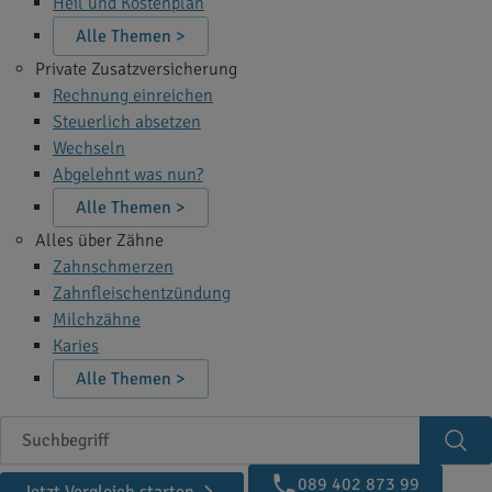
Heil und Kostenplan
Alle Themen >
Private Zusatzversicherung
Rechnung einreichen
Steuerlich absetzen
Wechseln
Abgelehnt was nun?
Alle Themen >
Alles über Zähne
Zahnschmerzen
Zahnfleischentzündung
Milchzähne
Karies
Alle Themen >
Suchbegriff
Suc
089 402 873 99