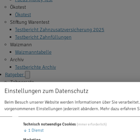
Ökotest
Ökotest
Stiftung Warentest
Testbericht Zahnzusatzversicherung 2025
Testbericht Zahnfüllungen
Waizmann
Waizmanntabelle
Archiv
Testberichte Archiv
Ratgeber
Zahnersatz
Implantate
Einstellungen zum Datenschutz
Veneers
Beim Besuch unserer Website werden Informationen über Sie verarbeitet.
Zahnkrone
vorgenommenen Einstellungen jederzeit abändern.
Mehr dazu erfahren S
Zahnbrücke
Zahnprothese
Technisch notwendige Cookies
(immer erforderlich)
Alle Themen >
↓
1
Dienst
Zahnbehandlung
Marketing