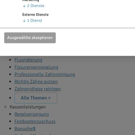
Zahn Bleaching
↓
2
Dienste
Zahnfüllung
Externe Dienste
Zahnspange
↓
1
Dienst
Wurzelbehandlung
Narkose beim Zahnarzt
Ausgewählte akzeptieren
Alle Themen >
Zahnprophylaxe
Fluoridierung
Fissurenversiegelung
Professionelle Zahnreinigung
Richtig Zähne putzen
Zahnprothese reinigen
Alle Themen >
Kassenleistungen
Regelversorgung
Festkostenzuschuss
Bonusheft