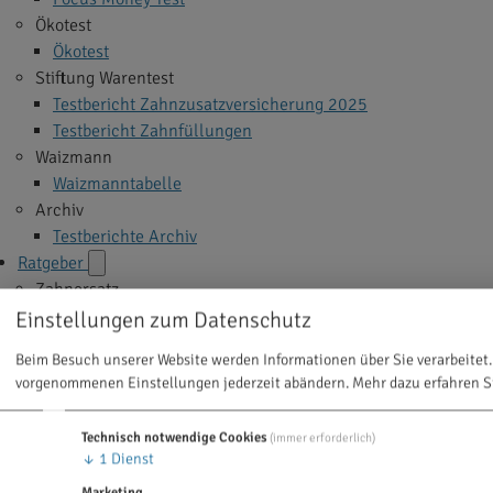
Ökotest
Ökotest
Stiftung Warentest
Testbericht Zahnzusatzversicherung 2025
Testbericht Zahnfüllungen
Waizmann
Waizmanntabelle
Archiv
Testberichte Archiv
Ratgeber
Zahnersatz
Implantate
Einstellungen zum Datenschutz
Veneers
Beim Besuch unserer Website werden Informationen über Sie verarbeitet.
Zahnkrone
vorgenommenen Einstellungen jederzeit abändern.
Mehr dazu erfahren S
Zahnbrücke
Zahnprothese
Technisch notwendige Cookies
(immer erforderlich)
Alle Themen >
↓
1
Dienst
Zahnbehandlung
Marketing