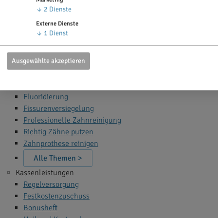
Zahn Bleaching
↓
2
Dienste
Zahnfüllung
Externe Dienste
Zahnspange
↓
1
Dienst
Wurzelbehandlung
Narkose beim Zahnarzt
Ausgewählte akzeptieren
Alle Themen >
Zahnprophylaxe
Fluoridierung
Fissurenversiegelung
Professionelle Zahnreinigung
Richtig Zähne putzen
Zahnprothese reinigen
Alle Themen >
Kassenleistungen
Regelversorgung
Festkostenzuschuss
Bonusheft