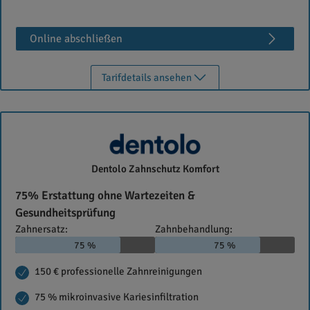
Online abschließen
Tarifdetails ansehen
dentolo
Dentolo Zahnschutz Komfort
75% Erstattung ohne Wartezeiten &
Gesundheitsprüfung
Zahnersatz:
Zahnbehandlung:
75 %
75 %
150 € professionelle Zahnreinigungen
75 % mikroinvasive Kariesinfiltration