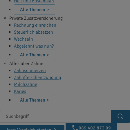
Heil und Kostenplan
Alle Themen >
Private Zusatzversicherung
Rechnung einreichen
Steuerlich absetzen
Wechseln
Abgelehnt was nun?
Alle Themen >
Alles über Zähne
Zahnschmerzen
Zahnfleischentzündung
Milchzähne
Karies
Alle Themen >
Suchbegriff
Suc
089 402 873 99