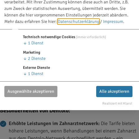
mit unterschiedlichen Leistungsumfängen:
verarbeitet. Mit Ihrer Zustimmung können diese auch an Dritte, z.B.
zum Zweck der statistischen Auswertung, übermittelt werden. Sie
können die hier vorgenommenen Einstellungen jederzeit abändern.
Dentolo Zahnschutz
Mehr dazu erfahren Sie hier:
Datenschutzerklärung
/
Impressum
.
Komfort Erstattungsbeispiele:
Technisch notwendige Cookies
(immer erforderlich)
↓
1
Dienst
Dentolo Zahnschutz
Marketing
Premium Erstattungsbeispiele:
↓
2
Dienste
Externe Dienste
Dentolo Zahnschutz Premium
↓
1
Dienst
Plus Erstattungsbeispiele:
Ausgewählte akzeptieren
Alle akzeptieren
Realisiert mit Klaro!
Besonderheiten von Dentolo:
Erhöhte Leistungen im Zahnarztnetzwerk:
Die Tarife bieten
höhere Leistungen, wenn Behandlungen bei einem Zahnarzt
aus dem Dentolo-Netzwerk durchgeführt werden – ein