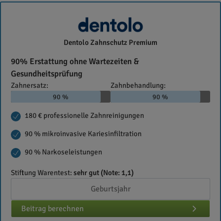
dentolo
Dentolo Zahnschutz Premium
90% Erstattung ohne Wartezeiten &
Gesundheitsprüfung
Zahnersatz:
Zahnbehandlung:
90 %
90 %
180 € professionelle Zahnreinigungen
90 % mikroinvasive Kariesinfiltration
90 % Narkoseleistungen
Stiftung Warentest:
sehr gut (Note: 1,1)
Beitrag berechnen