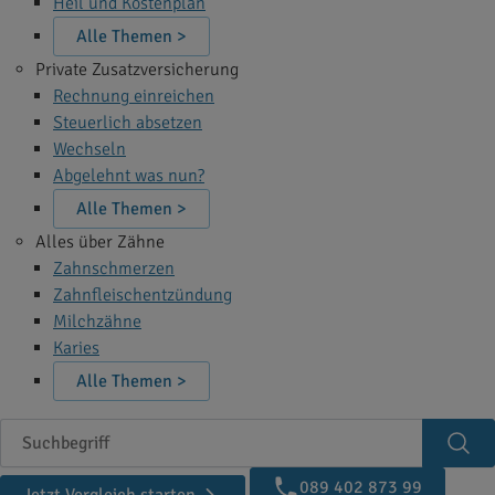
Heil und Kostenplan
Alle Themen >
Private Zusatzversicherung
Rechnung einreichen
Steuerlich absetzen
Wechseln
Abgelehnt was nun?
Alle Themen >
Alles über Zähne
Zahnschmerzen
Zahnfleischentzündung
Milchzähne
Karies
Alle Themen >
Suchbegriff
Suc
089 402 873 99