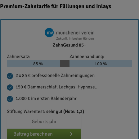
Premium-Zahntarife für Füllungen und Inlays
Münchener
ZahnGesund 85+
Verein
Zahnersatz:
Zahnbehandlung:
85 %
100 %
2 x 85 € professionelle Zahnreinigungen
150 € Dämmerschlaf, Lachgas, Hypnose...
1.000 € im ersten Kalenderjahr
Stiftung Warentest:
sehr gut (Note: 1,3)
Beitrag berechnen