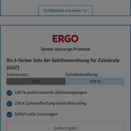
Tarifdetails ansehen
ERGO
Dental-Vorsorge-Premium
Versicherungen
Bis 5-facher Satz der Gebührenordnung für Zahnärzte
(GOZ)
Zahnersatz:
Zahnbehandlung:
0 %
100 %
100 % professionelle Zahnreinigungen
250 € Zahnaufhellung durch Bleaching
Sofort volle Leistungen