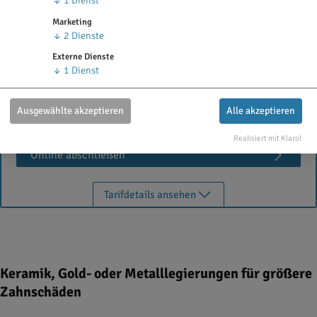
↓
1
Dienst
Volle Leistung nach drei Jahren
Marketing
↓
2
Dienste
Stiftung Warentest:
sehr gut (Note: 1,5)
Externe Dienste
↓
1
Dienst
Beitrag berechnen
Ausgewählte akzeptieren
Alle akzeptieren
Realisiert mit Klaro!
Online abschließen
Tarifdetails ansehen
Keramik, Gold- oder Metalllegierungen für größere
Zahnschäden