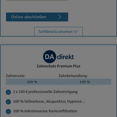
Online abschließen
Tarifdetails ansehen
DA
Zahnschutz Premium Plus
Direkt
Zahnersatz:
Zahnbehandlung:
100 %
100 %
2 x 100 € professionelle Zahnreinigung
100 % Vollnarkose, Akupunktur, Hypnose...
100 % mikroinvasive Kariesinfiltration