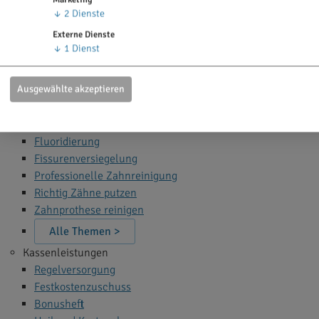
Zahn Bleaching
↓
2
Dienste
Zahnfüllung
Externe Dienste
Zahnspange
↓
1
Dienst
Wurzelbehandlung
Narkose beim Zahnarzt
Ausgewählte akzeptieren
Alle Themen >
Zahnprophylaxe
Fluoridierung
Fissurenversiegelung
Professionelle Zahnreinigung
Richtig Zähne putzen
Zahnprothese reinigen
Alle Themen >
Kassenleistungen
Regelversorgung
Festkostenzuschuss
Bonusheft