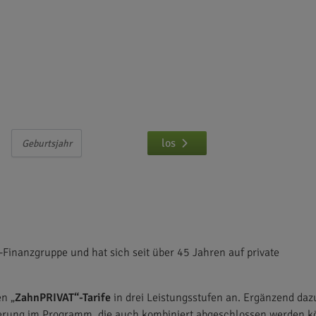
eichen und abschließen
ur
eingeben und
los
Finanzgruppe und hat sich seit über 45 Jahren auf private
n „
ZahnPRIVAT“-Tarife
in drei Leistungsstufen an. Ergänzend daz
cherung im Programm, die auch kombiniert abgeschlossen werden k