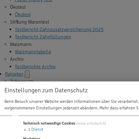
Ökotest
Ökotest
Stiftung Warentest
Testbericht Zahnzusatzversicherung 2025
Testbericht Zahnfüllungen
Waizmann
Waizmanntabelle
Archiv
Testberichte Archiv
Ratgeber
Zahnersatz
Implantate
Einstellungen zum Datenschutz
Veneers
Beim Besuch unserer Website werden Informationen über Sie verarbeitet.
Zahnkrone
vorgenommenen Einstellungen jederzeit abändern.
Mehr dazu erfahren S
Zahnbrücke
Zahnprothese
Technisch notwendige Cookies
(immer erforderlich)
Alle Themen >
↓
1
Dienst
Zahnbehandlung
Marketing