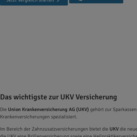
Jetzt Vergleich starten
UKV Zahnzusatzversicherung
Hier können Sie alle UKV Zahntarife vergl
N
Das wichtigste zur UKV Versicherung
Die
Union Krankenversicherung AG (UKV)
gehört zur Sparkassen-
Krankenversicherungen spezialisiert.
Im Bereich der Zahnzusatzversicherungen bietet die
UKV
die neue
die UKV eine Brillenversicherung sowie eine Heilpraktikerversi