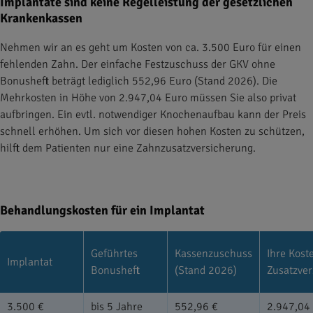
Implantate sind keine Regelleistung der gesetzlichen
Krankenkassen
Nehmen wir an es geht um Kosten von ca. 3.500 Euro für einen
fehlenden Zahn. Der einfache Festzuschuss der GKV ohne
Bonusheft beträgt lediglich 552,96 Euro (Stand 2026). Die
Mehrkosten in Höhe von 2.947,04 Euro müssen Sie also privat
aufbringen. Ein evtl. notwendiger Knochenaufbau kann der Preis
schnell erhöhen. Um sich vor diesen hohen Kosten zu schützen,
hilft dem Patienten nur eine Zahnzusatzversicherung.
Behandlungskosten für ein Implantat
Geführtes
Kassenzuschuss
Ihre Kost
Implantat
Bonusheft
(Stand 2026)
Zusatzve
3.500 €
bis 5 Jahre
552,96 €
2.947,04