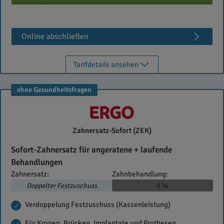
Online abschließen
Tarifdetails ansehen
ohne Gesundheitsfragen
ERGO
Zahnersatz-Sofort (ZEK)
Versicherungen
Sofort-Zahnersatz für angeratene + laufende
Behandlungen
Zahnersatz:
Zahnbehandlung:
Doppelter Festzuschuss
0 %
Verdoppelung Festzuschuss (Kassenleistung)
Für Kronen, Brücken, Implantate und Prothesen