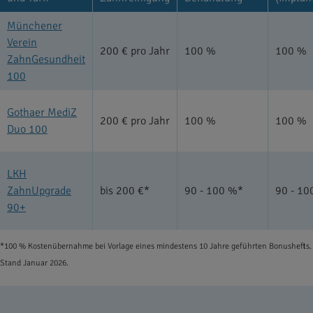
Münchener
Verein
200 € pro Jahr
100 %
100 %
ZahnGesundheit
100
Gothaer MediZ
200 € pro Jahr
100 %
100 %
Duo 100
LKH
ZahnUpgrade
bis 200 €*
90 - 100 %*
90 - 10
90+
*100 % Kostenübernahme bei Vorlage eines mindestens 10 Jahre geführten Bonushefts.
Stand Januar 2026.