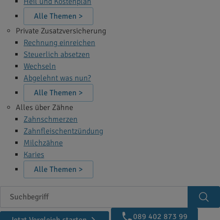
Heil und Kostenplan
Alle Themen >
Private Zusatzversicherung
Rechnung einreichen
Steuerlich absetzen
Wechseln
Abgelehnt was nun?
Alle Themen >
Alles über Zähne
Zahnschmerzen
Zahnfleischentzündung
Milchzähne
Karies
Alle Themen >
Suchbegriff
Suc
089 402 873 99