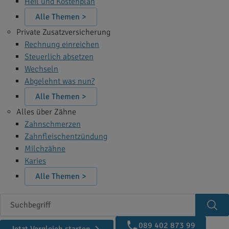
Heil und Kostenplan
Alle Themen >
Private Zusatzversicherung
Rechnung einreichen
Steuerlich absetzen
Wechseln
Abgelehnt was nun?
Alle Themen >
Alles über Zähne
Zahnschmerzen
Zahnfleischentzündung
Milchzähne
Karies
Alle Themen >
Suchbegriff
Suc
089 402 873 99