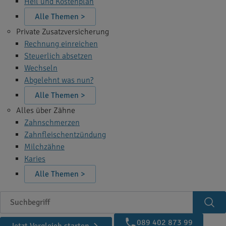
Heil und Kostenplan
Alle Themen >
Private Zusatzversicherung
Rechnung einreichen
Steuerlich absetzen
Wechseln
Abgelehnt was nun?
Alle Themen >
Alles über Zähne
Zahnschmerzen
Zahnfleischentzündung
Milchzähne
Karies
Alle Themen >
Suchbegriff
Suc
089 402 873 99