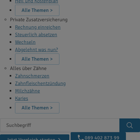
Heil und Kostenplan
Alle Themen >
Private Zusatzversicherung
Rechnung einreichen
Steuerlich absetzen
Wechseln
Abgelehnt was nun?
Alle Themen >
Alles über Zähne
Zahnschmerzen
Zahnfleischentzündung
Milchzähne
Karies
Alle Themen >
Suchbegriff
Suc
089 402 873 99