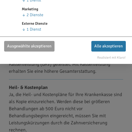
↓
1
Dienst
Ab dem 49. Monat sowie bei unfallbedingten
Behandlungen entfällt die Leistungsbegrenzung.
Marketing
↓
2
Dienste
Die Begrenzung startet mit Versicherungsbeginn (z.B.
Externe Dienste
01.09.) und erhöht sich immer nach Ablauf von 12
↓
1
Dienst
Monaten (z.B. 01.09.).
Ausgewählte akzeptieren
Alle akzeptieren
So wird geleistet
Die Höhe der Erstattung wird nach Abzug der
Realisiert mit Klaro!
Kassenleistung (GKV) geleistet. Mit Kassenleistung
erhalten Sie eine höhere Gesamterstattung.
Heil- & Kostenplan
Ja, die Heil- und Kostenpläne für Ihre Krankenkasse sind
als Kopie einzureichen. Werden diese bei größeren
Behandlungen ab 500 Euro nicht vor
Behandlungsbeginn eingereicht, müssen Sie mit
Leistungskürzungen durch die Zahnversicherung
rechnen.