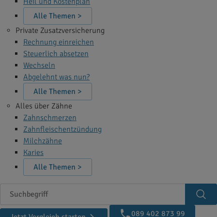
Heil und Kostenplan
Alle Themen >
Private Zusatzversicherung
Rechnung einreichen
Steuerlich absetzen
Wechseln
Abgelehnt was nun?
Alle Themen >
Alles über Zähne
Zahnschmerzen
Zahnfleischentzündung
Milchzähne
Karies
Alle Themen >
Suchbegriff
Suc
089 402 873 99