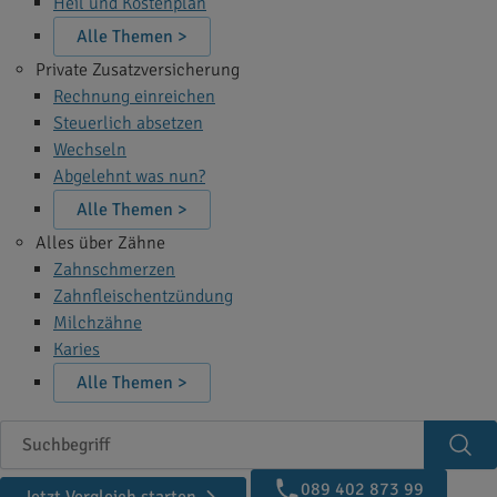
Heil und Kostenplan
Alle Themen >
Private Zusatzversicherung
Rechnung einreichen
Steuerlich absetzen
Wechseln
Abgelehnt was nun?
Alle Themen >
Alles über Zähne
Zahnschmerzen
Zahnfleischentzündung
Milchzähne
Karies
Alle Themen >
Suchbegriff
Suc
089 402 873 99