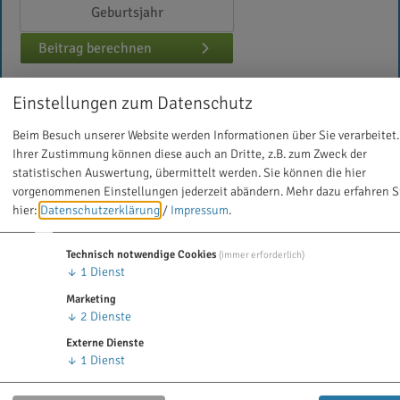
Beitrag berechnen
Einstellungen zum Datenschutz
Online abschließen
Beim Besuch unserer Website werden Informationen über Sie verarbeitet.
Ihrer Zustimmung können diese auch an Dritte, z.B. zum Zweck der
Tarifdetails ansehen
statistischen Auswertung, übermittelt werden. Sie können die hier
vorgenommenen Einstellungen jederzeit abändern.
Mehr dazu erfahren S
hier:
Datenschutzerklärung
/
Impressum
.
Technisch notwendige Cookies
(immer erforderlich)
↓
1
Dienst
100 % versichern: Eine Überlegung, die sich lohnt!
Marketing
↓
2
Dienste
Natürlich muss sich ein Versicherter mit der Bayerischen 100 %
Zahnzusatzversicherung keine Gedanken über die
Externe Dienste
↓
1
Dienst
Finanzierbarkeit der Zahnarztbehandlungen machen. Doch dieser
umfassende Schutz der Zähne ist auch kostspieliger.