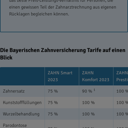
das beste Preis-Leistungs-Verhältnis für Personen, die
einen gewissen Teil der Zahnarztrechnung aus eigenen
Rücklagen begleichen können.
Die Bayerischen Zahnversicherung Tarife auf einen
Blick
ZAHN Smart
ZAHN
ZAHN
2023
Komfort 2023
Prest
1
Zahnersatz
75 %
90 %
100 
Kunststofffüllungen
75 %
100 %
100 
Wurzelbehandlung
75 %
100 %
100 
Parodontose