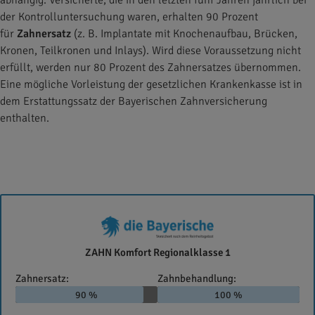
abhängig. Versicherte, die in den letzten fünf Jahren jährlich bei
der Kontrolluntersuchung waren, erhalten 90 Prozent
für
Zahnersatz
(z. B. Implantate mit Knochenaufbau, Brücken,
Kronen, Teilkronen und Inlays). Wird diese Voraussetzung nicht
erfüllt, werden nur 80 Prozent des Zahnersatzes übernommen.
Eine mögliche Vorleistung der gesetzlichen Krankenkasse ist in
dem Erstattungssatz der Bayerischen Zahnversicherung
enthalten.
Die
ZAHN Komfort Regionalklasse 1
Bayerische
Zahnersatz:
Zahnbehandlung:
90 %
100 %