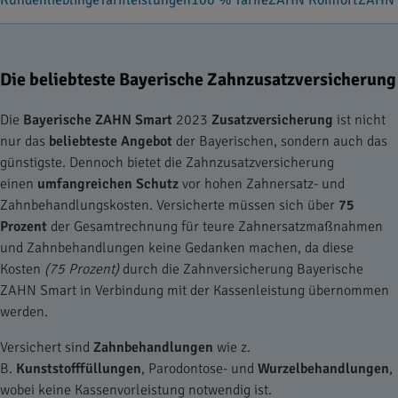
Kundenlieblinge
Tarifleistungen
100 % Tarife
ZAHN Komfort
ZAHN 
Die beliebteste Bayerische Zahnzusatzversicherung
Die
Bayerische ZAHN Smart
2023
Zusatzversicherung
ist nicht
nur das
beliebteste Angebot
der Bayerischen, sondern auch das
günstigste. Dennoch bietet die Zahnzusatzversicherung
einen
umfangreichen Schutz
vor hohen Zahnersatz- und
Zahnbehandlungskosten. Versicherte müssen sich über
75
Prozent
der Gesamtrechnung für teure Zahnersatzmaßnahmen
und Zahnbehandlungen keine Gedanken machen, da diese
Kosten
(75 Prozent)
durch die Zahnversicherung Bayerische
ZAHN Smart in Verbindung mit der Kassenleistung übernommen
werden.
Versichert sind
Zahnbehandlungen
wie z.
B.
Kunststofffüllungen
, Parodontose- und
Wurzelbehandlungen
,
wobei keine Kassenvorleistung notwendig ist.