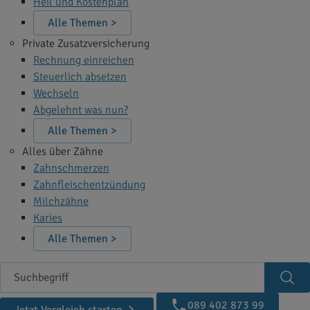
Heil und Kostenplan
Alle Themen >
Private Zusatzversicherung
Rechnung einreichen
Steuerlich absetzen
Wechseln
Abgelehnt was nun?
Alle Themen >
Alles über Zähne
Zahnschmerzen
Zahnfleischentzündung
Milchzähne
Karies
Alle Themen >
Suchbegriff
Suc
089 402 873 99