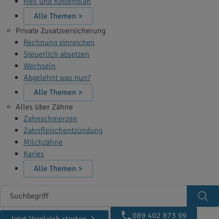
Heil und Kostenplan
Alle Themen >
Private Zusatzversicherung
Rechnung einreichen
Steuerlich absetzen
Wechseln
Abgelehnt was nun?
Alle Themen >
Alles über Zähne
Zahnschmerzen
Zahnfleischentzündung
Milchzähne
Karies
Alle Themen >
Suchbegriff
Suc
089 402 873 99