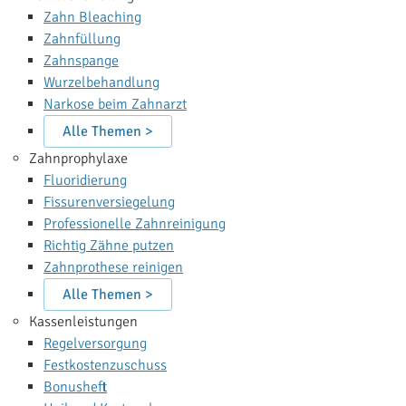
Zahn Bleaching
Zahnfüllung
Zahnspange
Wurzelbehandlung
Narkose beim Zahnarzt
Alle Themen >
Zahnprophylaxe
Fluoridierung
Fissurenversiegelung
Professionelle Zahnreinigung
Richtig Zähne putzen
Zahnprothese reinigen
Alle Themen >
Kassenleistungen
Regelversorgung
Festkostenzuschuss
Bonusheft