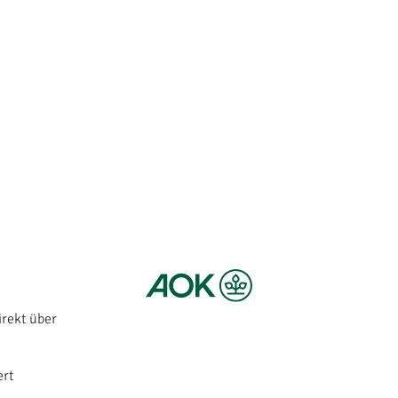
irekt über
ert