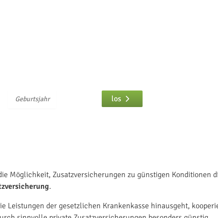
n-Anhalt vergleichen
ur
eingeben und
los
die Möglichkeit, Zusatzversicherungen zu günstigen Konditionen d
tzversicherung
.
ie Leistungen der gesetzlichen Krankenkasse hinausgeht, kooperi
urch sinnvolle private Zusatzversicherungen besonders günstig