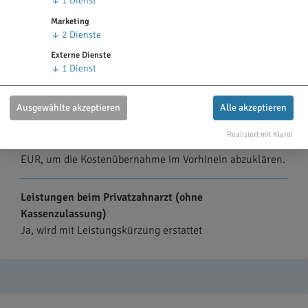
↓
1
Dienst
So wird geleistet
Marketing
Die Höhe der Erstattung ist inklusive Kassenleistung
↓
2
Dienste
gerechnet.
Externe Dienste
↓
1
Dienst
Heil- & Kostenplan
Nein, es muss kein Heil- und Kostenplan vor einer
Ausgewählte akzeptieren
Alle akzeptieren
Behandlung eingereicht werden.
Realisiert mit Klaro!
Jedoch empfehlen wir dies ab Rechnungen über 500
EUR, um die Kostenübernahme im Vorhinein abzuklären.
Leistungen beim Privatzahnarzt (ohne
Kassenzulassung)
Ja, wird mit Leistungskürzung erstattet