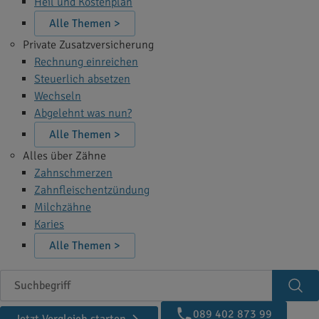
Heil und Kostenplan
Alle Themen >
Private Zusatzversicherung
Rechnung einreichen
Steuerlich absetzen
Wechseln
Abgelehnt was nun?
Alle Themen >
Alles über Zähne
Zahnschmerzen
Zahnfleischentzündung
Milchzähne
Karies
Alle Themen >
Suchbegriff
Suc
089 402 873 99