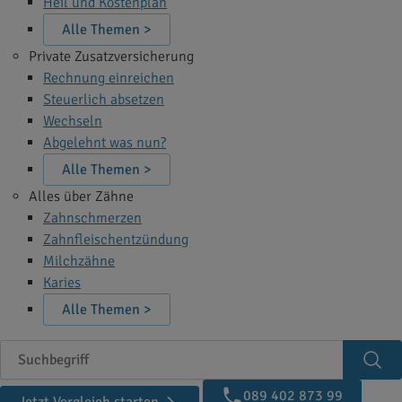
Heil und Kostenplan
Alle Themen >
Private Zusatzversicherung
Rechnung einreichen
Steuerlich absetzen
Wechseln
Abgelehnt was nun?
Alle Themen >
Alles über Zähne
Zahnschmerzen
Zahnfleischentzündung
Milchzähne
Karies
Alle Themen >
Suchbegriff
Suc
089 402 873 99