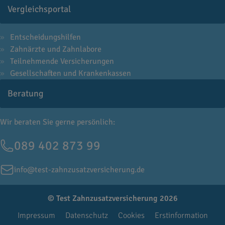
Vergleichsportal
Entscheidungshilfen
Zahnärzte und Zahnlabore
Teilnehmende Versicherungen
Gesellschaften und Krankenkassen
Beratung
Wir beraten Sie gerne persönlich:
089 402 873 99
info@test-zahnzusatzversicherung.de
© Test Zahnzusatzversicherung 2026
Impressum
Datenschutz
Cookies
Erstinformation