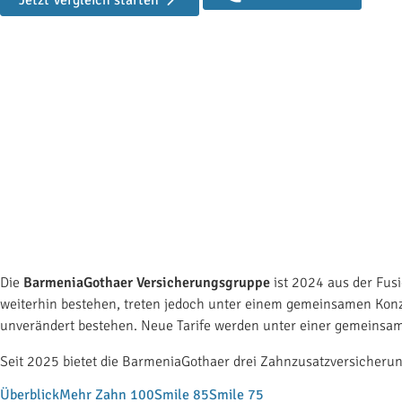
Jetzt Vergleich starten
BarmeniaGothaer Zahnzusatzversicherung
BarmeniaGothaer Zahnzusatzversicher
N
Die
BarmeniaGothaer
Versicherungsgruppe
ist 2024 aus der Fus
weiterhin bestehen, treten jedoch unter einem gemeinsamen Konz
unverändert bestehen. Neue Tarife werden
unter einer gemeinsa
Seit 2025 bietet die BarmeniaGothaer drei Zahnzusatzversicheru
Überblick
Mehr Zahn 100
Smile 85
Smile 75