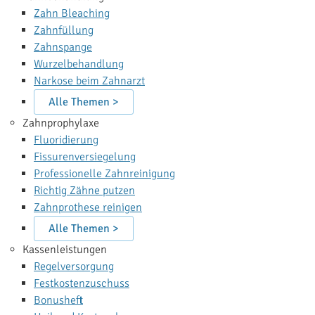
Zahn Bleaching
Zahnfüllung
Zahnspange
Wurzelbehandlung
Narkose beim Zahnarzt
Alle Themen >
Zahnprophylaxe
Fluoridierung
Fissurenversiegelung
Professionelle Zahnreinigung
Richtig Zähne putzen
Zahnprothese reinigen
Alle Themen >
Kassenleistungen
Regelversorgung
Festkostenzuschuss
Bonusheft