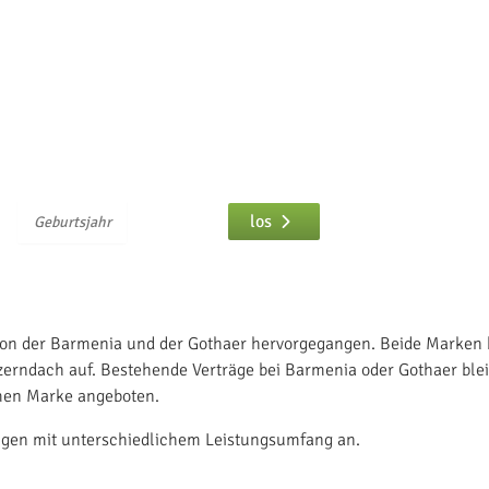
ungen vergleichen
ur
eingeben und
los
ion der
Barmenia
und der
Gothaer
hervorgegangen. Beide Marken 
erndach auf. Bestehende Verträge bei Barmenia oder Gothaer ble
men Marke angeboten.
ngen mit unterschiedlichem Leistungsumfang an.