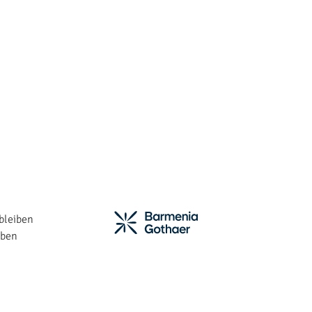
bleiben
iben