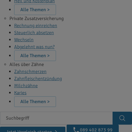
Heil und Kostenplan
Alle Themen >
Private Zusatzversicherung
Rechnung einreichen
Steuerlich absetzen
Wechseln
Abgelehnt was nun?
Alle Themen >
Alles über Zähne
Zahnschmerzen
Zahnfleischentzündung
Milchzähne
Karies
Alle Themen >
Suchbegriff
Suc
089 402 873 99