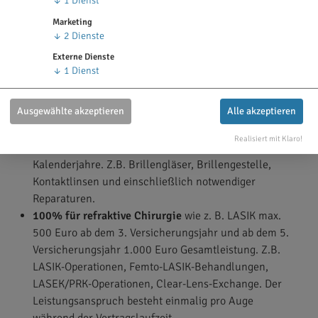
↓
1
Dienst
Anthroposophie, Bachblütentherapie, Biochemie
Marketing
(Schüßler-Salze), Chiropraktik, Homöopathie
↓
2
Dienste
(einschließlich Globuli), Osteopathie und Traditionelle
Externe Dienste
Chinesische Medizin (TCM).
↓
1
Dienst
Brillen-Leistungen
Ausgewählte akzeptieren
Alle akzeptieren
Leistungen Tarif uniVersa uni-med A Premium
Realisiert mit Klaro!
100% für Sehhilfen
max. 250 Euro in zwei
Kalenderjahre. Z.B. Brillengläser, Brillengestelle,
Kontaktlinsen und einschließlich notwendiger
Reparaturen.
100% für refraktive Chirurgie
wie z. B. LASIK max.
500 Euro ab dem 3. Versicherungsjahr und ab dem 5.
Versicherungsjahr 1.000 Euro Gesamtleistung. Z.B.
LASIK-Operationen, Femto-LASIK-Behandlungen,
LASEK/PRK-Operationen, Clear-Lens-Exchange. Der
Leistungsanspruch besteht einmalig pro Auge