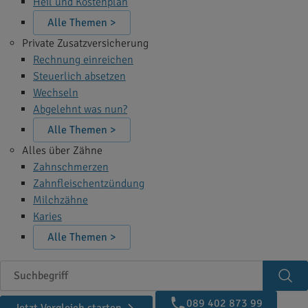
Heil und Kostenplan
Alle Themen >
Private Zusatzversicherung
Rechnung einreichen
Steuerlich absetzen
Wechseln
Abgelehnt was nun?
Alle Themen >
Alles über Zähne
Zahnschmerzen
Zahnfleischentzündung
Milchzähne
Karies
Alle Themen >
Suchbegriff
Suc
089 402 873 99