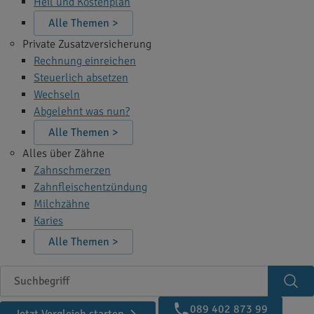
Heil und Kostenplan
Alle Themen >
Private Zusatzversicherung
Rechnung einreichen
Steuerlich absetzen
Wechseln
Abgelehnt was nun?
Alle Themen >
Alles über Zähne
Zahnschmerzen
Zahnfleischentzündung
Milchzähne
Karies
Alle Themen >
Suchbegriff
Suc
089 402 873 99