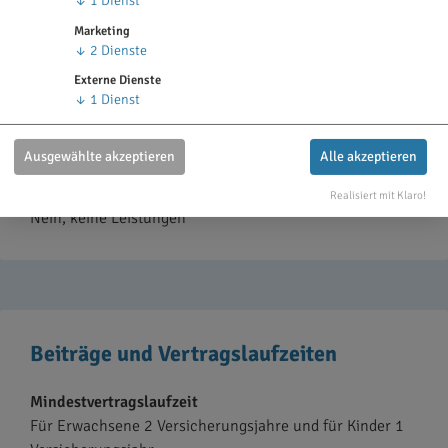
↓
1
Dienst
Heil- & Kostenplan
Nein, es muss kein Heil- und Kostenplan vor einer
Marketing
Behandlung eingereicht werden.
↓
2
Dienste
Externe Dienste
Jedoch empfehlen wir dies ab Rechnungen über 500
↓
1
Dienst
EUR, um die Kostenübernahme im Vorhinein abzuklären.
Ausgewählte akzeptieren
Alle akzeptieren
Leistungen beim Privatzahnarzt (ohne
Kassenzulassung)
Realisiert mit Klaro!
Nein, keine Leistungen
Beiträge und Vertragslaufzeiten
Mindestvertragslaufzeit
Für Erwachsene 2 Versicherungsjahre und für Kinder 1