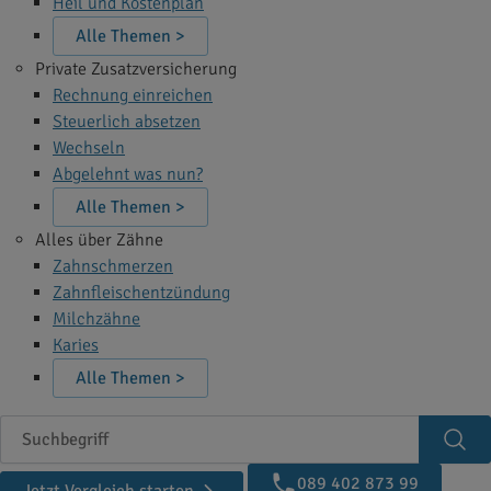
Heil und Kostenplan
Alle Themen >
Private Zusatzversicherung
Rechnung einreichen
Steuerlich absetzen
Wechseln
Abgelehnt was nun?
Alle Themen >
Alles über Zähne
Zahnschmerzen
Zahnfleischentzündung
Milchzähne
Karies
Alle Themen >
Suchbegriff
Suc
089 402 873 99