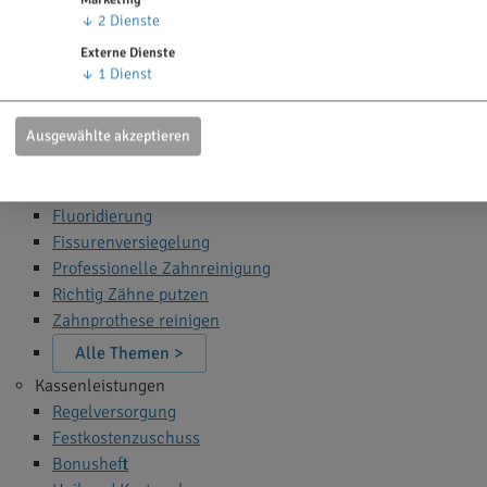
Zahn Bleaching
↓
2
Dienste
Zahnfüllung
Externe Dienste
Zahnspange
↓
1
Dienst
Wurzelbehandlung
Narkose beim Zahnarzt
Ausgewählte akzeptieren
Alle Themen >
Zahnprophylaxe
Fluoridierung
Fissurenversiegelung
Professionelle Zahnreinigung
Richtig Zähne putzen
Zahnprothese reinigen
Alle Themen >
Kassenleistungen
Regelversorgung
Festkostenzuschuss
Bonusheft