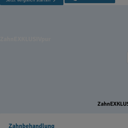
Jetzt Vergleich starten
ZahnEXKLUSIVpur
ZahnEXKLUSI
Zahnbehandlung