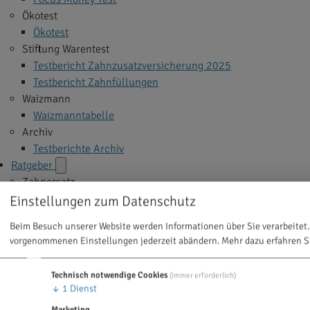
Ökotest
Ökotest
Stiftung Warentest
Testbericht Zahnzusatzversicherung 2025
Testbericht Zahnfüllungen
Waizmann
Waizmanntabelle
Archiv
Testberichte Archiv
Ratgeber
Zahnersatz
Implantate
Einstellungen zum Datenschutz
Veneers
Beim Besuch unserer Website werden Informationen über Sie verarbeitet.
Zahnkrone
vorgenommenen Einstellungen jederzeit abändern.
Mehr dazu erfahren S
Zahnbrücke
Zahnprothese
Technisch notwendige Cookies
(immer erforderlich)
Alle Themen >
↓
1
Dienst
Zahnbehandlung
Marketing