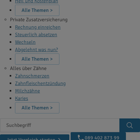
Heil und Kostenplan
Alle Themen >
Private Zusatzversicherung
Rechnung einreichen
Steuerlich absetzen
Wechseln
Abgelehnt was nun?
Alle Themen >
Alles über Zähne
Zahnschmerzen
Zahnfleischentzündung
Milchzähne
Karies
Alle Themen >
Suchbegriff
Suc
089 402 873 99