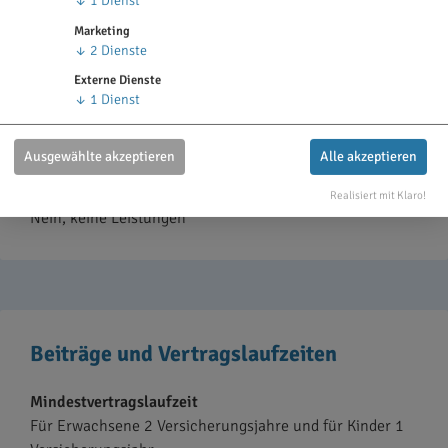
↓
1
Dienst
Heil- & Kostenplan
Nein, es muss kein Heil- und Kostenplan vor einer
Marketing
Behandlung eingereicht werden.
↓
2
Dienste
Externe Dienste
Jedoch empfehlen wir dies ab Rechnungen über 500
↓
1
Dienst
EUR, um die Kostenübernahme im Vorhinein abzuklären.
Ausgewählte akzeptieren
Alle akzeptieren
Leistungen beim Privatzahnarzt (ohne
Kassenzulassung)
Realisiert mit Klaro!
Nein, keine Leistungen
Beiträge und Vertragslaufzeiten
Mindestvertragslaufzeit
Für Erwachsene 2 Versicherungsjahre und für Kinder 1