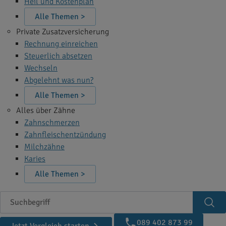
Heil und Kostenplan
Alle Themen >
Private Zusatzversicherung
Rechnung einreichen
Steuerlich absetzen
Wechseln
Abgelehnt was nun?
Alle Themen >
Alles über Zähne
Zahnschmerzen
Zahnfleischentzündung
Milchzähne
Karies
Alle Themen >
Suchbegriff
Suc
089 402 873 99