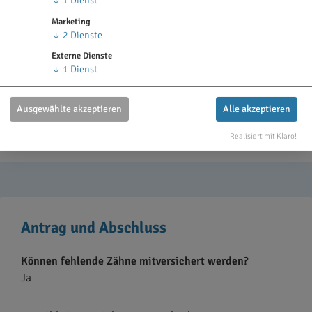
↓
1
Dienst
Mindestvertragslaufzeit
Marketing
2 Kalenderjahre
↓
2
Dienste
Externe Dienste
Kündigungsfrist
↓
1
Dienst
3 Monate vor Ablauf der Mindestvertragslaufzeit kündbar
Ausgewählte akzeptieren
Alle akzeptieren
Bildet der Tarif Altersrückstellungen
Ja, der Tarif bildet Altersrückstellungen.
Realisiert mit Klaro!
Antrag und Abschluss
Können fehlende Zähne mitversichert werden?
Ja