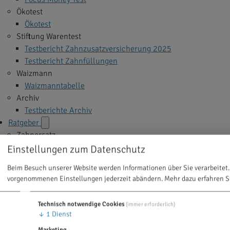
Ökotest
Ökotest
Stiftung Warentest
Testbericht Zahnzusatzversicherung 2025
Testbericht Zahnfüllungen
Waizmann
Waizmanntabelle
Archiv
Testberichte Archiv
Ratgeber
Zahnersatz
Implantate
Einstellungen zum Datenschutz
Veneers
Beim Besuch unserer Website werden Informationen über Sie verarbeitet.
Zahnkrone
vorgenommenen Einstellungen jederzeit abändern.
Mehr dazu erfahren S
Zahnbrücke
Zahnprothese
Technisch notwendige Cookies
(immer erforderlich)
Alle Themen >
↓
1
Dienst
Zahnbehandlung
Marketing