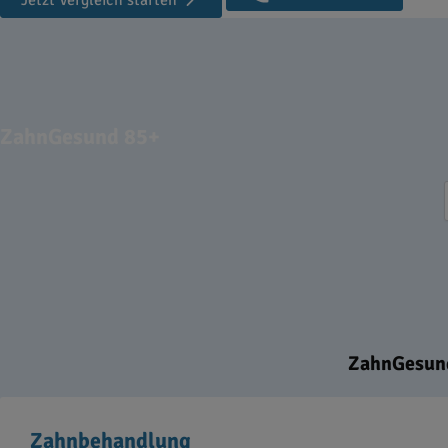
Jetzt Vergleich starten
ZahnGesund 85+
ZahnGesund
Zahnbehandlung