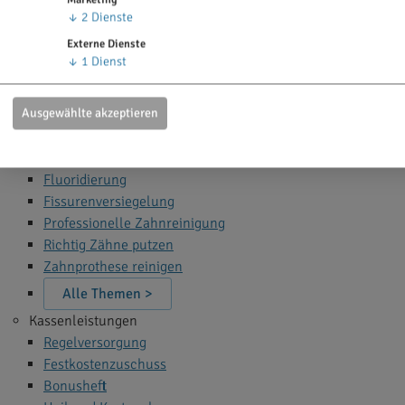
Zahn Bleaching
↓
2
Dienste
Zahnfüllung
Externe Dienste
Zahnspange
↓
1
Dienst
Wurzelbehandlung
Narkose beim Zahnarzt
Ausgewählte akzeptieren
Alle Themen >
Zahnprophylaxe
Fluoridierung
Fissurenversiegelung
Professionelle Zahnreinigung
Richtig Zähne putzen
Zahnprothese reinigen
Alle Themen >
Kassenleistungen
Regelversorgung
Festkostenzuschuss
Bonusheft