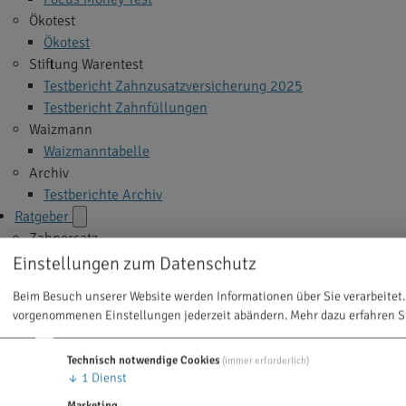
Ökotest
Ökotest
Stiftung Warentest
Testbericht Zahnzusatzversicherung 2025
Testbericht Zahnfüllungen
Waizmann
Waizmanntabelle
Archiv
Testberichte Archiv
Ratgeber
Zahnersatz
Implantate
Einstellungen zum Datenschutz
Veneers
Beim Besuch unserer Website werden Informationen über Sie verarbeitet.
Zahnkrone
vorgenommenen Einstellungen jederzeit abändern.
Mehr dazu erfahren S
Zahnbrücke
Zahnprothese
Technisch notwendige Cookies
(immer erforderlich)
Alle Themen >
↓
1
Dienst
Zahnbehandlung
Marketing