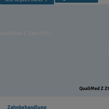
Jetzt Vergleich starten
QualiMed Z Z90+ZPro
QualiMed Z Z9
Zahnbehandlung