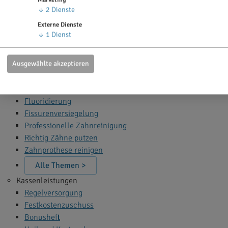
Zahn Bleaching
↓
2
Dienste
Zahnfüllung
Externe Dienste
Zahnspange
↓
1
Dienst
Wurzelbehandlung
Narkose beim Zahnarzt
Ausgewählte akzeptieren
Alle Themen >
Zahnprophylaxe
Fluoridierung
Fissurenversiegelung
Professionelle Zahnreinigung
Richtig Zähne putzen
Zahnprothese reinigen
Alle Themen >
Kassenleistungen
Regelversorgung
Festkostenzuschuss
Bonusheft