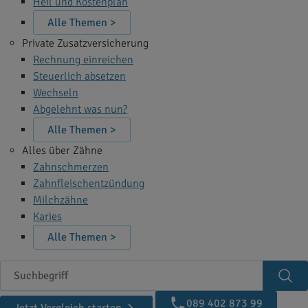
Heil und Kostenplan
Alle Themen >
Private Zusatzversicherung
Rechnung einreichen
Steuerlich absetzen
Wechseln
Abgelehnt was nun?
Alle Themen >
Alles über Zähne
Zahnschmerzen
Zahnfleischentzündung
Milchzähne
Karies
Alle Themen >
Suchbegriff
Suc
089 402 873 99