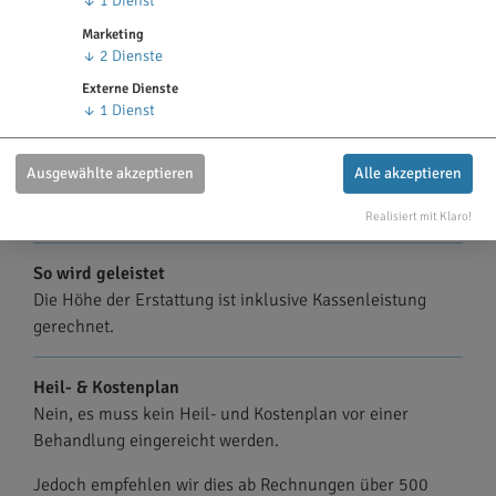
↓
1
Dienst
4.000 € im 1. - 4. Kalenderjahr
Marketing
5.000 € im 1. - 5. Kalenderjahr
↓
2
Dienste
Ab dem 6. Jahr sowie bei unfallbedingten Behandlungen
Externe Dienste
↓
1
Dienst
entfällt die Leistungsbegrenzung.
Ein Kalenderjahr endet unabhängig vom
Ausgewählte akzeptieren
Alle akzeptieren
Versicherungsbeginn (z.B. 01.01. oder 01.12.) am 31.12.
des aktuellen Jahres.
Realisiert mit Klaro!
So wird geleistet
Die Höhe der Erstattung ist inklusive Kassenleistung
gerechnet.
Heil- & Kostenplan
Nein, es muss kein Heil- und Kostenplan vor einer
Behandlung eingereicht werden.
Jedoch empfehlen wir dies ab Rechnungen über 500