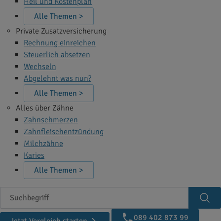
Heil und Kostenplan
Alle Themen >
Private Zusatzversicherung
Rechnung einreichen
Steuerlich absetzen
Wechseln
Abgelehnt was nun?
Alle Themen >
Alles über Zähne
Zahnschmerzen
Zahnfleischentzündung
Milchzähne
Karies
Alle Themen >
Suchbegriff
Suc
089 402 873 99